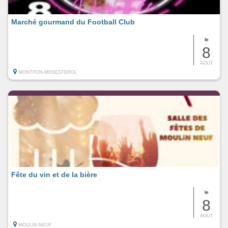
Marché gourmand du Football Club
le
8
AOUT
MONTPON-MENESTEROL
Fête du vin et de la bière
le
8
AOUT
MOULIN-NEUF