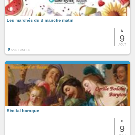
Les marchés du dimanche matin
le
9
AOUT
SAINT-ASTIER
Récital baroque
le
9
AOUT