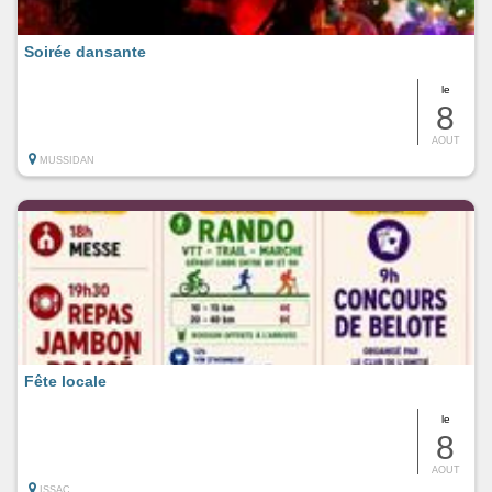
Soirée dansante
le
8
AOUT
MUSSIDAN
Fête locale
le
8
AOUT
ISSAC