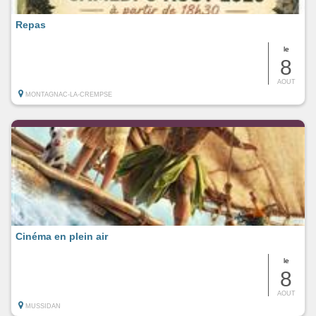
Repas
le
8
AOUT
MONTAGNAC-LA-CREMPSE
Cinéma en plein air
le
8
AOUT
MUSSIDAN