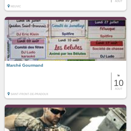
AOUT
NEUVIC
Marché Gourmand
le
10
AOUT
SAINT-FRONT-DE-PRADOUX