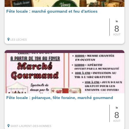
Fête locale : marché gourmand et feu d'artices
le
8
AOUT
LES LECHES
Fête locale : pétanque, fête foraine, marché gourmand
le
8
AOUT
SAINT-LAURENT-DES-HOMMES