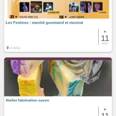
Les Festines : marché gourmand et musical
le
11
AOUT
LE PIZOU
Atelier fabrication savon
le
11