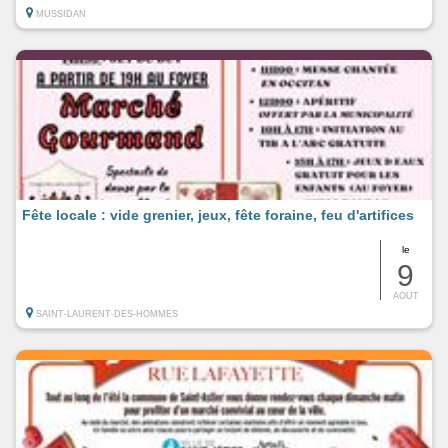
MUSSIDAN
Fête locale : vide grenier, jeux, fête foraine, feu d'artifices
le
9
AOUT
SAINT-LAURENT-DES-HOMMES