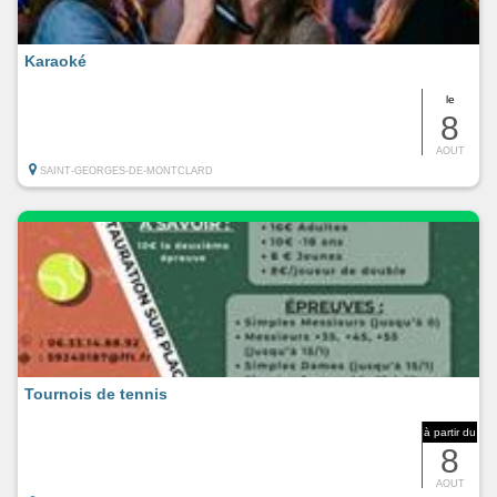
Karaoké
le
8
AOUT
SAINT-GEORGES-DE-MONTCLARD
Tournois de tennis
à partir du
8
AOUT