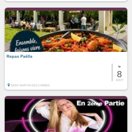
Repas Paëlla
le
8
AOUT
SAINT-MARTIN-DES-COMBES