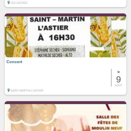
LES LECHES
Concert
le
9
AOUT
SAINT-MARTIN-L'ASTIER