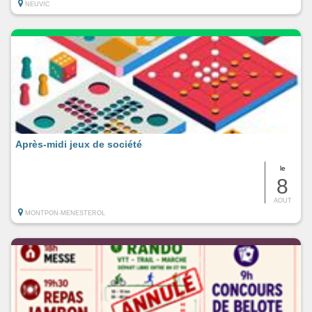
NEUVIC
Après-midi jeux de société
le
8
AOUT
MONTPON-MENESTEROL