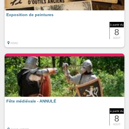
Exposition de peintures
à partir du
8
AOUT
ISSAC
Fête médiévale - ANNULÉ
à partir du
8
AOUT