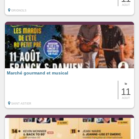
AOUT
GRIGNOLS
Marché gourmand et musical
le
11
AOUT
SAINT-ASTIER