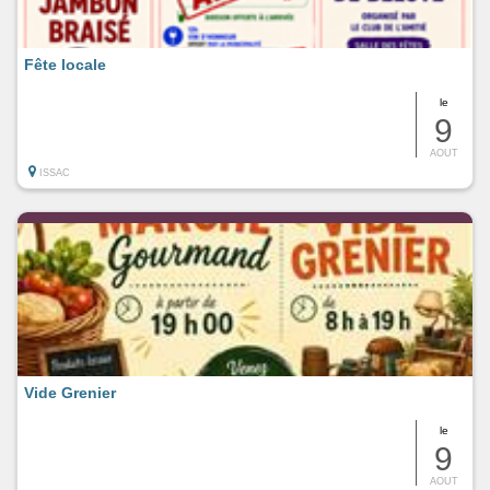
Fête locale
le
9
AOUT
ISSAC
Vide Grenier
le
9
AOUT