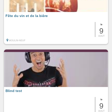
Fête du vin et de la bière
le
9
AOUT
MOULIN-NEUF
Blind test
le
9
AOUT