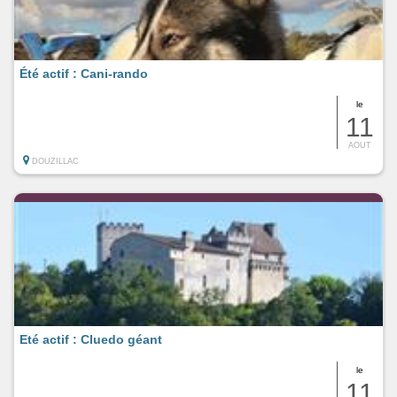
Été actif : Cani-rando
le
11
AOUT
DOUZILLAC
Eté actif : Cluedo géant
le
11